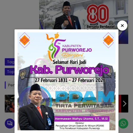
×
Tag:
Film Pesta Babi
Jayapura
Topik:
Penyaluran Bantuan
Penulis: Putri
Editor: Okto
PWI Surakarta gelar Nobar Piala Dunia 2026,
Dekatkan Pers untuk Rakyat Solo