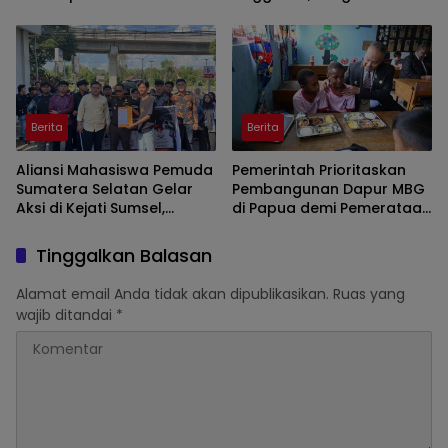
Demonstrasi di Kantor
Diminta Lakukan Tips ini
Gubernur
Berita
Berita
Aliansi Mahasiswa Pemuda
Pemerintah Prioritaskan
Sumatera Selatan Gelar
Pembangunan Dapur MBG
Aksi di Kejati Sumsel,
di Papua demi Pemerataan
Serahkan Laporan Dugaan
Akses Gizi Nasional
Pungutan Dana BOS dan
Tinggalkan Balasan
Sertifikasi Guru di Ogan Ilir
Alamat email Anda tidak akan dipublikasikan.
Ruas yang
wajib ditandai
*