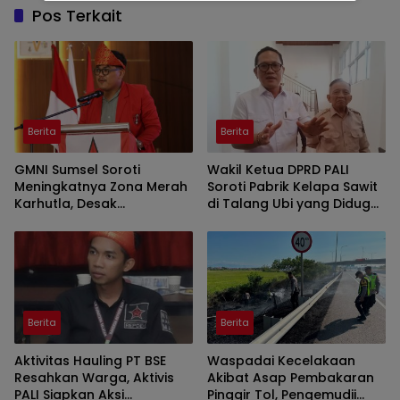
Pos Terkait
Berita
Berita
GMNI Sumsel Soroti
Wakil Ketua DPRD PALI
Meningkatnya Zona Merah
Soroti Pabrik Kelapa Sawit
Karhutla, Desak
di Talang Ubi yang Diduga
Pemerintah Perkuat
Beroperasi Tanpa AMDAL
Mitigasi dan Penegakan
Hukum
Berita
Berita
Aktivitas Hauling PT BSE
Waspadai Kecelakaan
Resahkan Warga, Aktivis
Akibat Asap Pembakaran
PALI Siapkan Aksi
Pinggir Tol, Pengemudii