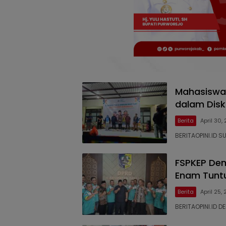
Mahasiswa 
dalam Disk
Berita
April 30,
BERITAOPINI.ID 
FSPKEP Dem
Enam Tuntu
Berita
April 25,
BERITAOPINI.ID D