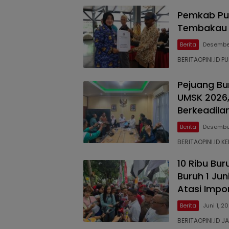
Pemkab Pur
Tembakau 
Berita
Desember
BERITAOPINI.ID 
Pejuang Bu
UMSK 2026
Berkeadila
Berita
Desember
BERITAOPINI.ID K
10 Ribu Bu
Buruh 1 Jun
Atasi Impo
Berita
Juni 1, 2
BERITAOPINI.ID J