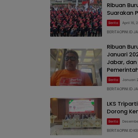
Ribuan Buru
Suarakan P
Berita
April 16,
BERITAOPINI.ID J
Ribuan Bur
Januari 20
Jabar, dan
Pemerintah
Berita
Januari 
BERITAOPINI.ID J
LKS Tripar
Dorong Ke
Berita
Desember
BERITAOPINI.ID 