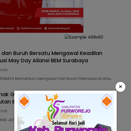
dan Buruh Bersatu Mengawal Keadilan
usi May Day Aliansi BEM Surabaya
 2026
SURABAYA |Momentum peringatan Hari Buruh Internasional atau…
×
ak Gelar Audiensi dengan DPRD, Kawal
tan Buruh Jelang May Day
 2026
EMAK JATENG | Federasi Serikat Pekerja Kimia,…