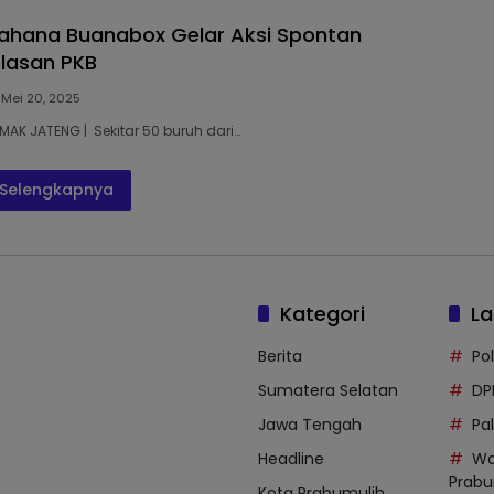
Bahana Buanabox Gelar Aksi Spontan
elasan PKB
Mei 20, 2025
EMAK JATENG | Sekitar 50 buruh dari…
Selengkapnya
Kategori
La
Berita
Po
Sumatera Selatan
DP
Jawa Tengah
Pal
Headline
Wa
Prabu
Kota Prabumulih