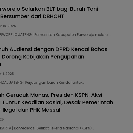
worejo Salurkan BLT bagi Buruh Tani
Bersumber dari DBHCHT
 18, 2025
PURWOREJO JATENG | Pemerintah Kabupaten Purworejo melalui…
ruh Audiensi dengan DPRD Kendal Bahas
, Dorong Kebijakan Pengupahan
n
 1, 2025
ENDAL JATENG | Perjuangan buruh Kendal untuk…
ruh Geruduk Monas, Presiden KSPN: Aksi
i Tuntut Keadilan Sosial, Desak Pemerintah
r Ilegal dan PHK Massal
025
AKARTA | Konfederasi Serikat Pekerja Nasional (KSPN)…