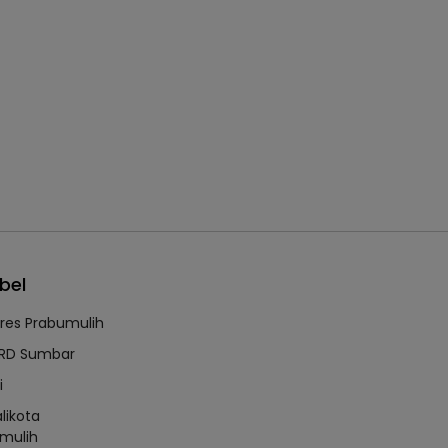
bel
lres Prabumulih
RD Sumbar
i
likota
mulih