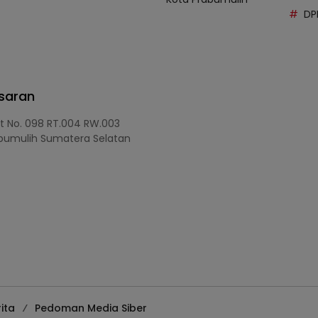
DP
asaran
at No. 098 RT.004 RW.003
bumulih Sumatera Selatan
ita
Pedoman Media Siber