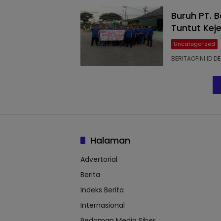
Buruh PT. 
Tuntut Kej
Uncategorized
BERITAOPINI.ID D
Halaman
Advertorial
Berita
Indeks Berita
Internasional
Pedoman Media Siber