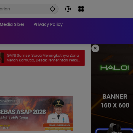
edia Siber
Privacy Policy
×
l Soroti Meningkatnya Zona
Wakil Ketua DPRD PALI Soroti Pabr
tla, Desak Pemerintah Perkuat
Sawit di Talang Ubi yang Didug
an Penegakan Hukum
Beroperasi Tanpa AMDAL