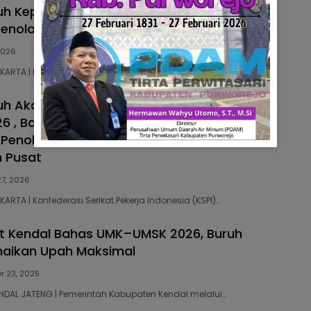
h Kepung DPR Hari Ini, FSPMI-KSPI
enolakan Upah Murah hingga PHK
 2026
AKARTA | Federasi Serikat Pekerja Metal Indonesia…
uh Akan Kembali Turun ke Istana Negara 28
26 , Bawa Isu Penolakan Upah Minimun DKI,
 Penolakan PHK 2.500 Buruh Akibat Ulah
 Pusat
27, 2026
AKARTA | Konfederasi Serikat Pekerja Indonesia (KSPI)…
tit Kendal Bahas UMK–UMSK 2026, Buruh
naikan Upah Maksimal
 23, 2025
KENDAL JATENG | Pemerintah Kabupaten Kendal melalui…