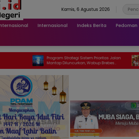
Kamis, 6 Agustus 2026
Internasional
Internasional
Indeks Berita
Pedoman M
Program Strategi Sistem Prioritas Jalan
GMNI Sumse
Mantap Diluncurkan, Wabup Brebes
Merah Karhu
Jelaskan Tujuannya
Mitigasi d