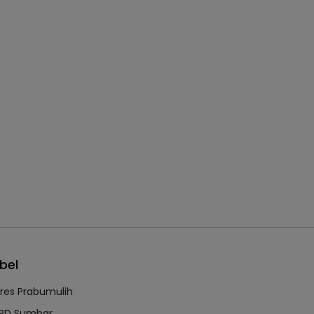
bel
lres Prabumulih
RD Sumbar