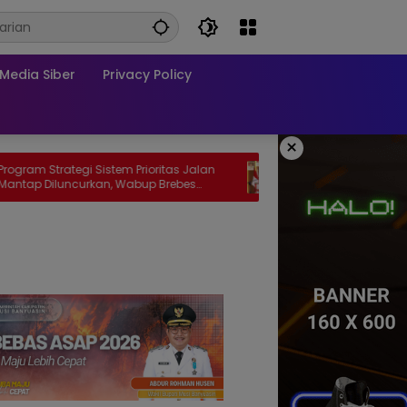
edia Siber
Privacy Policy
×
tegi Sistem Prioritas Jalan
GMNI Sumsel Soroti Meningkatny
ncurkan, Wabup Brebes
Merah Karhutla, Desak Pemerintah
juannya
Mitigasi dan Penegakan Hukum