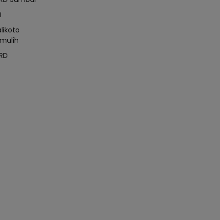
i
likota
mulih
RD