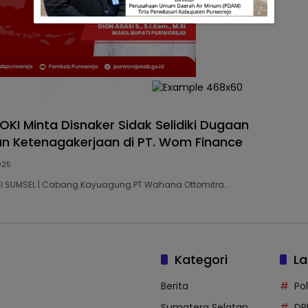
OKI Minta Disnaker Sidak Selidiki Dugaan
n Ketenagakerjaan di PT. Wom Finance
2025
OKI SUMSEL | Cabang Kayuagung PT Wahana Ottomitra…
Kategori
La
Berita
Po
Sumatera Selatan
DP