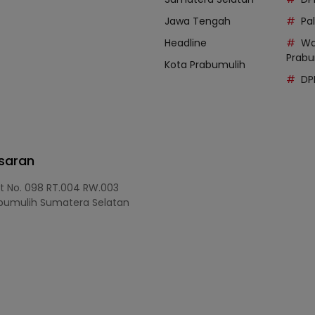
Jawa Tengah
Pal
Headline
Wa
Prabu
Kota Prabumulih
DP
asaran
at No. 098 RT.004 RW.003
bumulih Sumatera Selatan