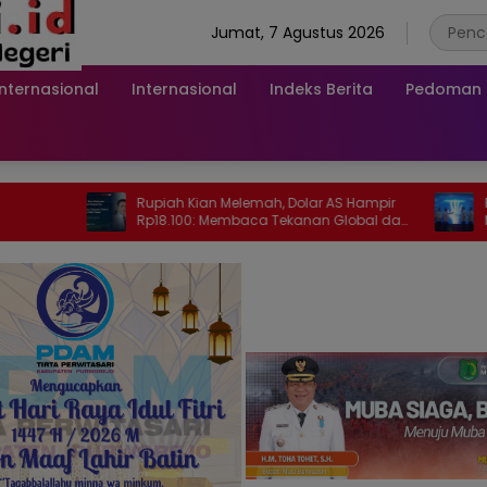
Jumat, 7 Agustus 2026
Internasional
Internasional
Indeks Berita
Pedoman M
Rupiah Kian Melemah, Dolar AS Hampir
Program Stra
Rp18.100: Membaca Tekanan Global dan
Mantap Dilu
Domesti
Jelaskan Tu