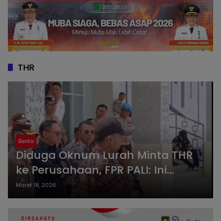
THR
Berita
Diduga Oknum Lurah Minta THR
ke Perusahaan, FPR PALI: Ini
Kantor Pemerintah atau Posko
Maret 18, 2026
Proposal Lebaran