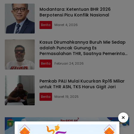
Modantara: Ketentuan BHR 2026
Berpotensi Picu Konflik Nasional
Berita
Maret 4, 2026
Kasus Dirumahkannya Buruh Mie Sedap
adalah Puncak Gunung Es
Permasalahan THR, Saatnya Pemerintah
Lebih Tegas Melawan Modus Pengusaha
Berita
Februari 24, 2026
dan Menghapuskan Pajak THR
Pemkab PALI Mulai Kucurkan Rp16 Miliar
untuk THR ASN, TKS Harus Gigit Jari
Berita
Maret 19, 2025
×