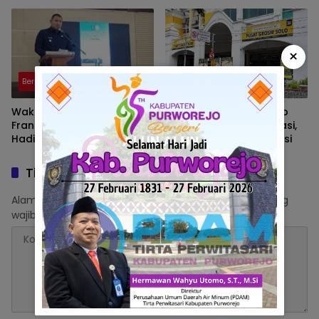
Kalau Ada Pertandingan
Perkuat Pencegahan
AFF
×
Berita
Berita
Wakil Walikota Prabumulih,
Pusat Grosir Solo Tutup
Frangky Nasril, S.Kom., M.M.,
Imbas Masalah Investasi,
Hadiri Talk Show, Bertanjuk
Walikota Solo Beri Solusi
Antartika dan Masa Depan
Bumi di SMAN 2 Prabumulih
Tinggalkan Balasan
Alamat email Anda tidak akan dipublikasikan.
Ruas yang
wajib ditandai
*