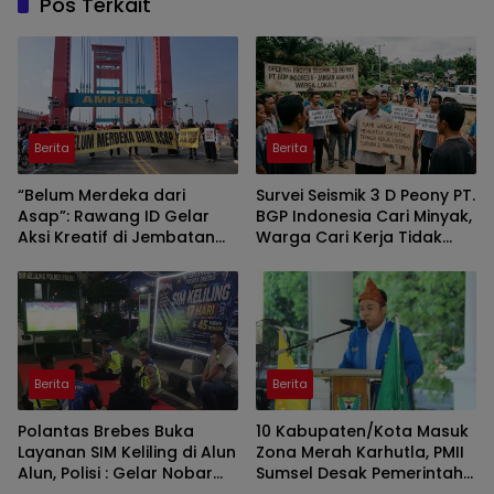
Pos Terkait
Berita
Berita
“Belum Merdeka dari
Survei Seismik 3 D Peony PT.
Asap”: Rawang ID Gelar
BGP Indonesia Cari Minyak,
Aksi Kreatif di Jembatan
Warga Cari Kerja Tidak
Ampera
Dapat
Berita
Berita
Polantas Brebes Buka
10 Kabupaten/Kota Masuk
Layanan SIM Keliling di Alun
Zona Merah Karhutla, PMII
Alun, Polisi : Gelar Nobar
Sumsel Desak Pemerintah