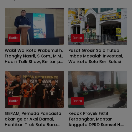
Kalau Ada Pertandingan
Perkuat Pencegahan
AFF
Berita
Berita
Wakil Walikota Prabumulih,
Pusat Grosir Solo Tutup
Frangky Nasril, S.Kom., M.M.,
Imbas Masalah Investasi,
Hadiri Talk Show, Bertanjuk
Walikota Solo Beri Solusi
Antartika dan Masa Depan
Bumi di SMAN 2 Prabumulih
Berita
Berita
GERAM, Pemuda Pancasila
Kedok Proyek Fiktif
akan gelar Aksi Damai,
Terbongkar, Mantan
Hentikan Truk Batu Bara
Anggota DPRD Sumsel H.
ODOL Lintasi Jalan Umum
Eddy Rianto Divonis 2