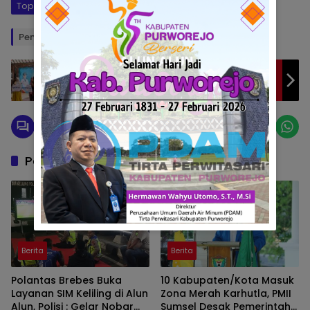
Topik:
Hari Buruh
Penulis: Bara
Editor: Okto
May Day 2025: Purbalingga Perkuat
Hubungan Industrial yang Harmonis
Pos Terkait
Berita
Berita
Polantas Brebes Buka
10 Kabupaten/Kota Masuk
Layanan SIM Keliling di Alun
Zona Merah Karhutla, PMII
Alun, Polisi : Gelar Nobar
Sumsel Desak Pemerintah