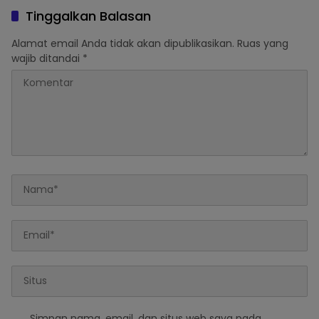
Tahun 3 Bulan, Mangkir
Tinggalkan Balasan
dari Sel Nyatakan Banding
Alamat email Anda tidak akan dipublikasikan.
Ruas yang
wajib ditandai
*
Simpan nama, email, dan situs web saya pada