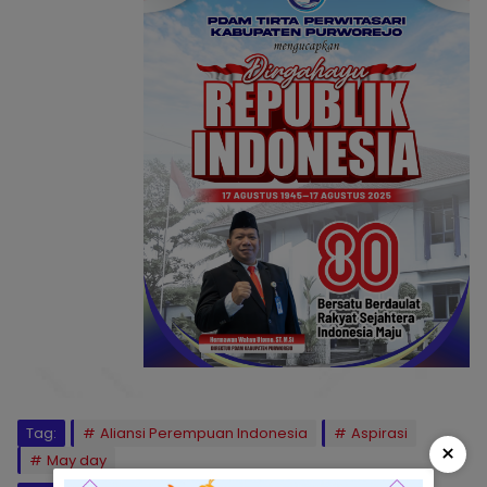
Tag:
Aliansi Perempuan Indonesia
Aspirasi
×
May day