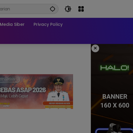
edia Siber
Privacy Policy
×