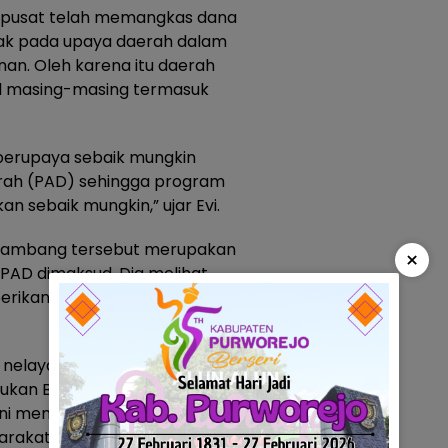
h pusat telah memangkas dana
mpak pada upaya daerah dalam
n. Oleh karena itu daerah
al masing-masing termasuk
 berupaya sebaik mungkin
erah (PAD) sehingga program
n sebaik mungkin,” ujar Evi.
PI Kambang tersebut merupakan
×
PAD dimaksud. Dia melihat
perikanan bagi kesejahteraan
nelayan Pesisir Selatan.
emukan BBM dan harga BBM yang
 ini menjadi beban yang
akat tidak berlayar.