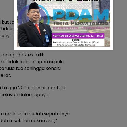
pi kuotanya belum memadai.
idak beroperasional lagi tiga
k punya modal besar untuk
 ada pabrik es milik
r tidak lagi beroperasi pula.
berusia tua sehingga kondisi
erat.
i hingga 200 balon es per hari.
nelayan dalam upaya
 mesin es ini sudah sepatutnya
dah rusak termakan usia,”