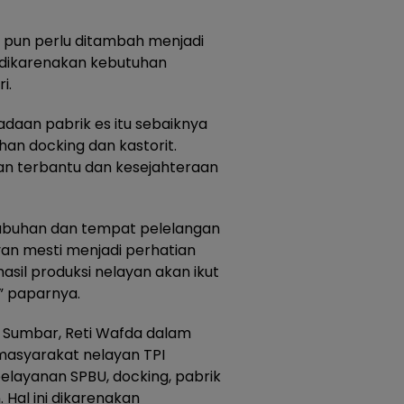
i pun perlu ditambah menjadi
ini dikarenakan kebutuhan
i.
daan pabrik es itu sebaiknya
han docking dan kastorit.
an terbantu dan kesejahteraan
labuhan dan tempat pelelangan
yan mesti menjadi perhatian
sil produksi nelayan akan ikut
 paparnya.
n Sumbar, Reti Wafda dalam
masyarakat nelayan TPI
layanan SPBU, docking, pabrik
. Hal ini dikarenakan