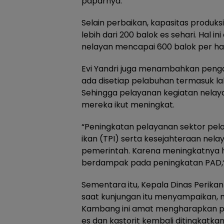
paparnya.
Selain perbaikan, kapasitas produks
lebih dari 200 balok es sehari. Hal 
nelayan mencapai 600 balok per har
Evi Yandri juga menambahkan penga
ada disetiap pelabuhan termasuk la
Sehingga pelayanan kegiatan nelay
mereka ikut meningkat.
“Peningkatan pelayanan sektor pe
ikan (TPI) serta kesejahteraan nela
pemerintah. Karena meningkatnya ha
berdampak pada peningkatan PAD,”
Sementara itu, Kepala Dinas Perika
saat kunjungan itu menyampaikan, 
Kambang ini amat mengharapkan pe
es dan kastorit kembali ditingkatkan